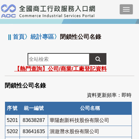
跳
Toggl
到
navig
主
:::
要
內
||
首頁
〉
統計專區
〉
閉鎖性公司名錄
容
全
站
【熱門查詢】公司/商業/工廠登記資料
檢
索
閉鎖性公司名錄
資料更新頻率：即時
序號
統一編號
公司名稱
5201
83638287
華陽創新科技股份有限公司
5202
83641635
洄遊潛水股份有限公司