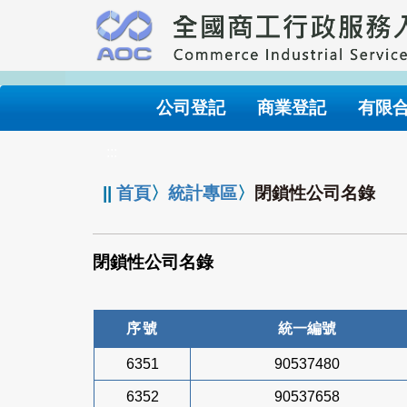
跳
到
主
要
內
公司登記
商業登記
有限
容
:::
||
首頁
〉
統計專區
〉
閉鎖性公司名錄
閉鎖性公司名錄
序號
統一編號
6351
90537480
6352
90537658