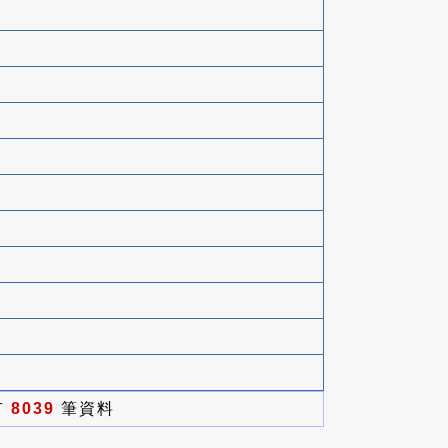
有
8039
筆資料