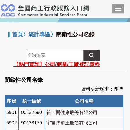
跳
Toggl
到
navig
主
:::
要
內
||
首頁
〉
統計專區
〉
閉鎖性公司名錄
容
全
站
【熱門查詢】公司/商業/工廠登記資料
檢
索
閉鎖性公司名錄
資料更新頻率：即時
序號
統一編號
公司名稱
5901
90132690
笛卡爾健康股份有限公司
5902
90133179
宇宙摔角王股份有限公司