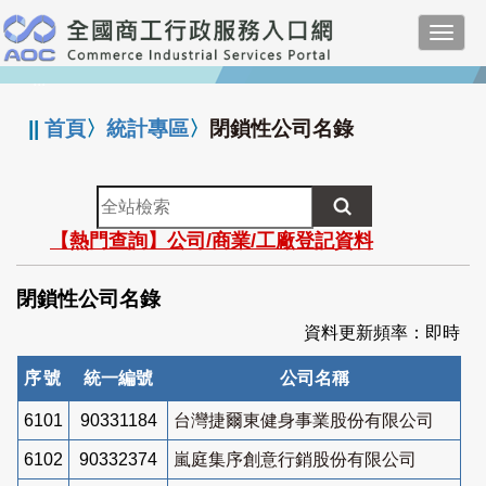
跳
Toggl
到
navig
主
:::
要
內
||
首頁
〉
統計專區
〉
閉鎖性公司名錄
容
全
站
【熱門查詢】公司/商業/工廠登記資料
檢
索
閉鎖性公司名錄
資料更新頻率：即時
序號
統一編號
公司名稱
6101
90331184
台灣捷爾東健身事業股份有限公司
6102
90332374
嵐庭集序創意行銷股份有限公司