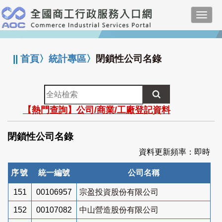
跳
Toggl
到
navig
主
:::
要
內
||
首頁
〉
統計專區
〉
閉鎖性公司名錄
容
全
站
【熱門查詢】公司/商業/工廠登記資料
檢
索
閉鎖性公司名錄
資料更新頻率：即時
序號
統一編號
公司名稱
151
00106957
宗盈投資股份有限公司
152
00107082
中山營造股份有限公司