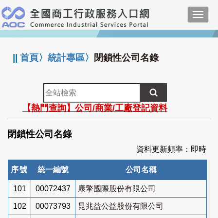
跳
Toggl
到
navig
主
:::
要
內
||
首頁
〉
統計專區
〉
閉鎖性公司名錄
容
全
站
【熱門查詢】公司/商業/工廠登記資料
檢
索
閉鎖性公司名錄
資料更新頻率：即時
序號
統一編號
公司名稱
101
00072437
康擎國際股份有限公司
102
00073793
昆兆益公益股份有限公司