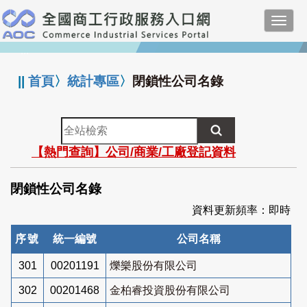
跳
Toggl
到
navig
主
:::
要
內
||
首頁
〉
統計專區
〉
閉鎖性公司名錄
容
全
站
【熱門查詢】公司/商業/工廠登記資料
檢
索
閉鎖性公司名錄
資料更新頻率：即時
序號
統一編號
公司名稱
301
00201191
爍樂股份有限公司
302
00201468
金柏睿投資股份有限公司