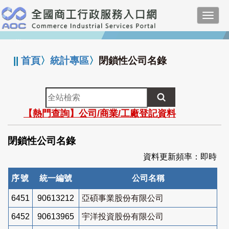
跳
Toggl
到
navig
主
:::
要
內
||
首頁
〉
統計專區
〉
閉鎖性公司名錄
容
全
站
【熱門查詢】公司/商業/工廠登記資料
檢
索
閉鎖性公司名錄
資料更新頻率：即時
序號
統一編號
公司名稱
6451
90613212
亞碩事業股份有限公司
6452
90613965
宇洋投資股份有限公司