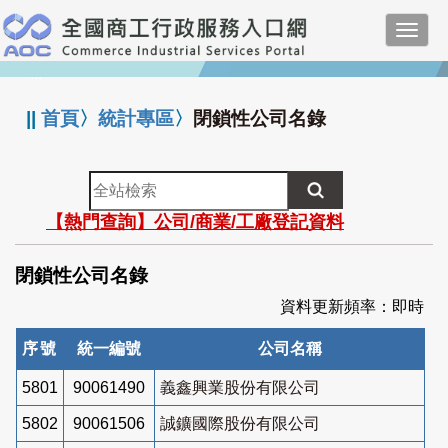
跳
Toggl
到
navig
主
:::
要
內
||
首頁
〉
統計專區
〉
閉鎖性公司名錄
容
全
站
【熱門查詢】公司/商業/工廠登記資料
檢
索
閉鎖性公司名錄
資料更新頻率：即時
序號
統一編號
公司名稱
5801
90061490
義鑫興業股份有限公司
5802
90061506
誠鑛國際股份有限公司