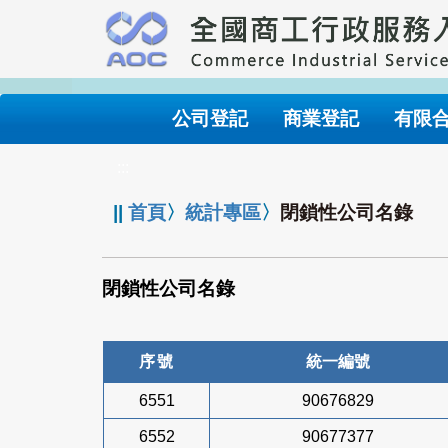
跳
到
主
要
內
公司登記
商業登記
有限
容
:::
||
首頁
〉
統計專區
〉
閉鎖性公司名錄
閉鎖性公司名錄
序號
統一編號
6551
90676829
6552
90677377