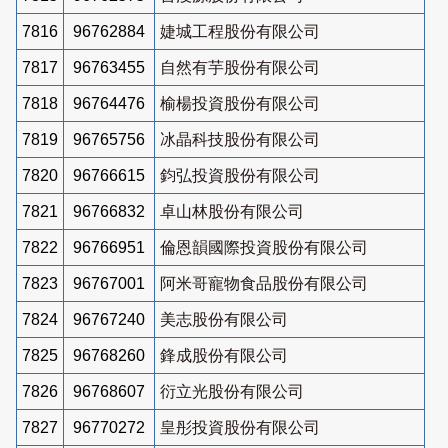
7816
96762884
婕城工程股份有限公司
7817
96763455
自然有芋股份有限公司
7818
96764476
榆楊投資股份有限公司
7819
96765756
冰晶科技股份有限公司
7820
96766615
鈞弘投資股份有限公司
7821
96766832
卓山林股份有限公司
7822
96766951
倫恩韻國際投資股份有限公司
7823
96767001
阿米哥寵物食品股份有限公司
7824
96767240
美志股份有限公司
7825
96768260
鋒成股份有限公司
7826
96768607
衍立光股份有限公司
7827
96770272
皇彤投資股份有限公司