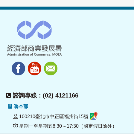
諮詢專線：(02) 4121166
署本部
100210臺北市中正區福州街15號
星期一至星期五8:30～17:30（國定假日除外）