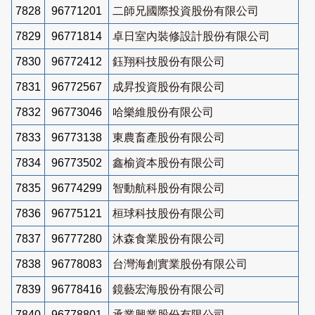
7828
96771201
二師兄國際投資股份有限公司
7829
96771814
卓日室內裝修設計股份有限公司
7830
96772412
鈺翔科技股份有限公司
7831
96772567
成昇投資股份有限公司
7832
96773046
哈樂維股份有限公司
7833
96773138
東農畜產股份有限公司
7834
96773502
鑫榆資本股份有限公司
7835
96774299
智動航科股份有限公司
7836
96775121
桓球科技股份有限公司
7837
96777280
沐森食業股份有限公司
7838
96778083
台灣海創實業股份有限公司
7839
96778416
鏡藝宏海股份有限公司
7840
96778801
承業興業股份有限公司