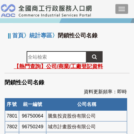
跳
Toggl
到
navig
主
:::
要
內
||
首頁
〉
統計專區
〉
閉鎖性公司名錄
容
全
站
【熱門查詢】公司/商業/工廠登記資料
檢
索
閉鎖性公司名錄
資料更新頻率：即時
序號
統一編號
公司名稱
7801
96750064
騰集投資股份有限公司
7802
96750249
城市計畫股份有限公司