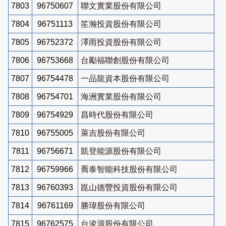
7803
96750607
聯文實業股份有限公司
7804
96751113
笙瀚投資股份有限公司
7805
96752372
澤雨投資股份有限公司
7806
96753668
台勵福聯創股份有限公司
7807
96754478
一品龍資本股份有限公司
7808
96754701
海洲實業股份有限公司
7809
96754929
昌時代股份有限公司
7810
96755005
萊吉股份有限公司
7811
96756671
凱登能源股份有限公司
7812
96759966
喬泰智能科技股份有限公司
7813
96760393
崑山德豐投資股份有限公司
7814
96761169
勝瑋股份有限公司
7815
96762575
台浚源股份有限公司