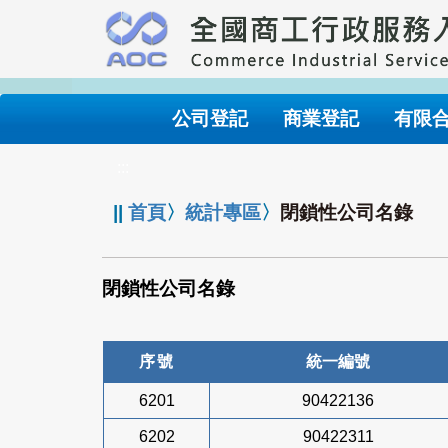
跳
到
主
要
內
公司登記
商業登記
有限
容
:::
||
首頁
〉
統計專區
〉
閉鎖性公司名錄
閉鎖性公司名錄
序號
統一編號
6201
90422136
6202
90422311