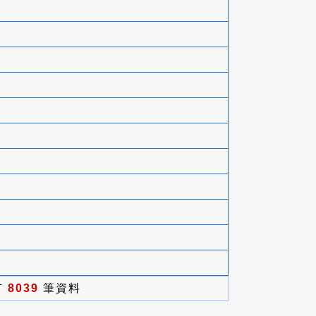
有
8039
筆資料