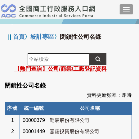
跳
Toggl
到
navig
主
:::
要
內
||
首頁
〉
統計專區
〉
閉鎖性公司名錄
容
全
站
【熱門查詢】公司/商業/工廠登記資料
檢
索
閉鎖性公司名錄
資料更新頻率：即時
序號
統一編號
公司名稱
1
00000379
勤宸股份有限公司
2
00001449
嘉霆投資股份有限公司