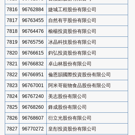
7816
96762884
婕城工程股份有限公司
7817
96763455
自然有芋股份有限公司
7818
96764476
榆楊投資股份有限公司
7819
96765756
冰晶科技股份有限公司
7820
96766615
鈞弘投資股份有限公司
7821
96766832
卓山林股份有限公司
7822
96766951
倫恩韻國際投資股份有限公司
7823
96767001
阿米哥寵物食品股份有限公司
7824
96767240
美志股份有限公司
7825
96768260
鋒成股份有限公司
7826
96768607
衍立光股份有限公司
7827
96770272
皇彤投資股份有限公司