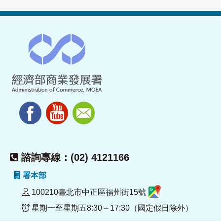
諮詢專線：(02) 4121166
署本部
100210臺北市中正區福州街15號
星期一至星期五8:30～17:30（國定假日除外）