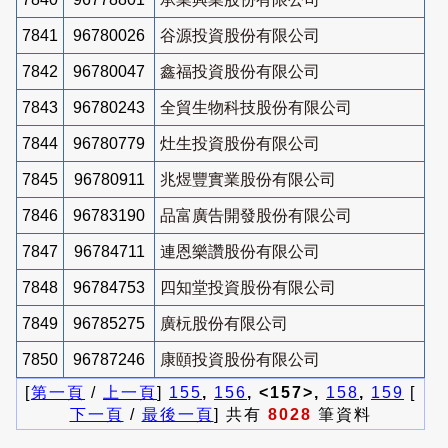
7841
96780026
谷源投資股份有限公司
7842
96780047
鑫福投資股份有限公司
7843
96780243
全貿生物科技股份有限公司
7844
96780779
灶生投資股份有限公司
7845
96780911
兆煜豐實業股份有限公司
7846
96783190
品富廣告開發股份有限公司
7847
96784711
連恩樂讚股份有限公司
7848
96784753
四知堂投資股份有限公司
7849
96785275
廣杬股份有限公司
7850
96787246
康頤投資股份有限公司
[
第一頁
/
上一頁
]
155
,
156
, <157>,
158
,
159
[
下一頁
/
最後一頁
] 共有
8028
筆資料