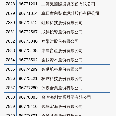
7828
96771201
二師兄國際投資股份有限公司
7829
96771814
卓日室內裝修設計股份有限公司
7830
96772412
鈺翔科技股份有限公司
7831
96772567
成昇投資股份有限公司
7832
96773046
哈樂維股份有限公司
7833
96773138
東農畜產股份有限公司
7834
96773502
鑫榆資本股份有限公司
7835
96774299
智動航科股份有限公司
7836
96775121
桓球科技股份有限公司
7837
96777280
沐森食業股份有限公司
7838
96778083
台灣海創實業股份有限公司
7839
96778416
鏡藝宏海股份有限公司
7840
96778801
承業興業股份有限公司