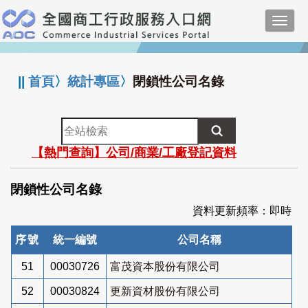
跳
Toggl
到
navig
主
:::
要
內
||
首頁
〉
統計專區
〉
閉鎖性公司名錄
容
全
站
【熱門查詢】公司/商業/工廠登記資料
檢
索
閉鎖性公司名錄
資料更新頻率：即時
序號
統一編號
公司名稱
51
00030726
富茂資本股份有限公司
52
00030824
更新資材股份有限公司