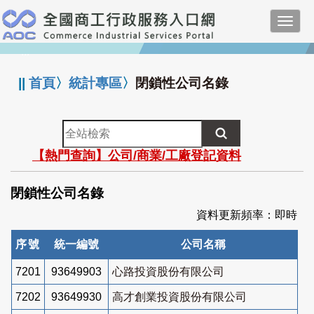
跳
Toggl
到
navig
主
:::
要
內
||
首頁
〉
統計專區
〉
閉鎖性公司名錄
容
全
站
【熱門查詢】公司/商業/工廠登記資料
檢
索
閉鎖性公司名錄
資料更新頻率：即時
序號
統一編號
公司名稱
7201
93649903
心路投資股份有限公司
7202
93649930
高才創業投資股份有限公司