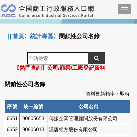
跳
Toggl
到
navig
主
:::
要
內
||
首頁
〉
統計專區
〉
閉鎖性公司名錄
容
全
站
【熱門查詢】公司/商業/工廠登記資料
檢
索
閉鎖性公司名錄
資料更新頻率：即時
序號
統一編號
公司名稱
6651
90805653
傳振企業管理顧問股份有限公司
6652
90806013
漢唐經方股份有限公司