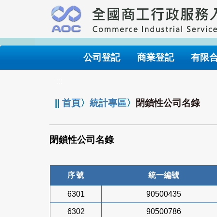
跳
到
主
要
內
公司登記
商業登記
有限
容
:::
||
首頁
〉
統計專區
〉
閉鎖性公司名錄
閉鎖性公司名錄
序號
統一編號
6301
90500435
6302
90500786