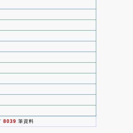
有
8039
筆資料