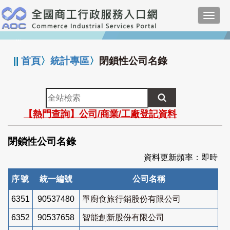
跳
Toggl
到
navig
主
:::
要
內
||
首頁
〉
統計專區
〉
閉鎖性公司名錄
容
全
站
【熱門查詢】公司/商業/工廠登記資料
檢
索
閉鎖性公司名錄
資料更新頻率：即時
序號
統一編號
公司名稱
6351
90537480
單廚食旅行銷股份有限公司
6352
90537658
智能創新股份有限公司