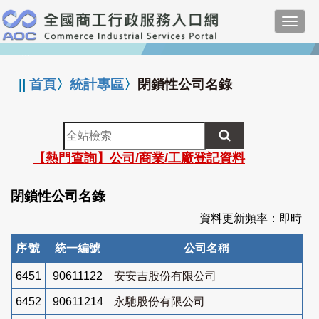
跳
Toggl
到
navig
主
:::
要
內
||
首頁
〉
統計專區
〉
閉鎖性公司名錄
容
全
站
【熱門查詢】公司/商業/工廠登記資料
檢
索
閉鎖性公司名錄
資料更新頻率：即時
序號
統一編號
公司名稱
6451
90611122
安安吉股份有限公司
6452
90611214
永馳股份有限公司