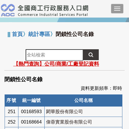
跳
Toggl
到
navig
主
:::
要
內
||
首頁
〉
統計專區
〉
閉鎖性公司名錄
容
全
站
【熱門查詢】公司/商業/工廠登記資料
檢
索
閉鎖性公司名錄
資料更新頻率：即時
序號
統一編號
公司名稱
251
00168593
閎華股份有限公司
252
00168664
偉蓉實業股份有限公司