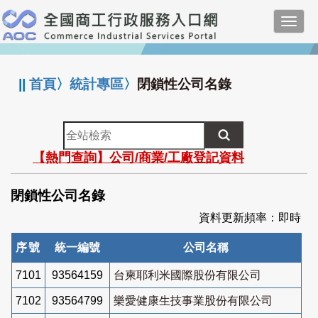
跳
Toggl
到
navig
主
:::
要
內
||
首頁
〉
統計專區
〉
閉鎖性公司名錄
容
全
站
【熱門查詢】公司/商業/工廠登記資料
檢
索
閉鎖性公司名錄
資料更新頻率：即時
序號
統一編號
公司名稱
7101
93564159
台柬耶利米國際股份有限公司
7102
93564799
樂愛健康生技事業股份有限公司