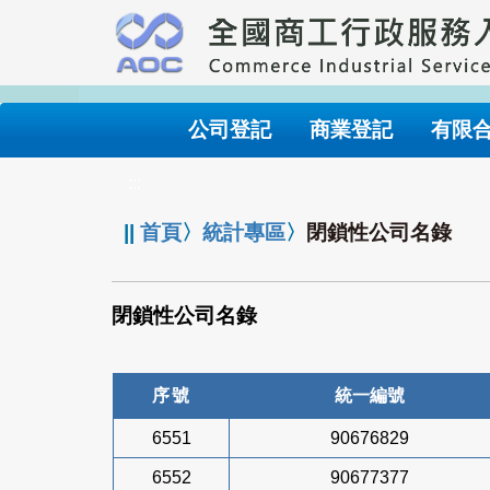
跳
到
主
要
內
公司登記
商業登記
有限
容
:::
||
首頁
〉
統計專區
〉
閉鎖性公司名錄
閉鎖性公司名錄
序號
統一編號
6551
90676829
6552
90677377