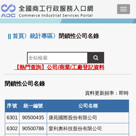
跳
Toggl
到
navig
主
:::
要
內
||
首頁
〉
統計專區
〉
閉鎖性公司名錄
容
全
站
【熱門查詢】公司/商業/工廠登記資料
檢
索
閉鎖性公司名錄
資料更新頻率：即時
序號
統一編號
公司名稱
6301
90500435
康苑國際股份有限公司
6302
90500786
愛利奧科技股份有限公司