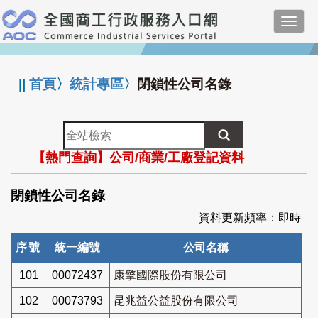
跳
Toggl
到
navig
主
:::
要
內
||
首頁
〉
統計專區
〉
閉鎖性公司名錄
容
全
站
【熱門查詢】公司/商業/工廠登記資料
檢
索
閉鎖性公司名錄
資料更新頻率：即時
序號
統一編號
公司名稱
101
00072437
康擎國際股份有限公司
102
00073793
昆兆益公益股份有限公司