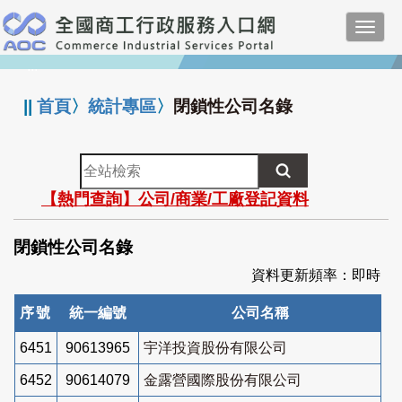
跳
Toggl
到
navig
主
:::
要
內
||
首頁
〉
統計專區
〉
閉鎖性公司名錄
容
全
站
【熱門查詢】公司/商業/工廠登記資料
檢
索
閉鎖性公司名錄
資料更新頻率：即時
序號
統一編號
公司名稱
6451
90613965
宇洋投資股份有限公司
6452
90614079
金露營國際股份有限公司