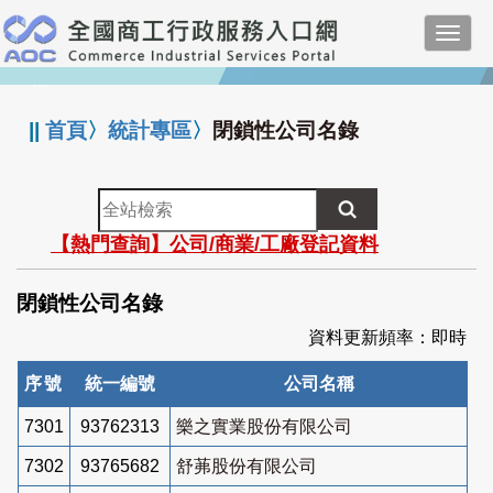
跳
Toggl
到
navig
主
:::
要
內
||
首頁
〉
統計專區
〉
閉鎖性公司名錄
容
全
站
【熱門查詢】公司/商業/工廠登記資料
檢
索
閉鎖性公司名錄
資料更新頻率：即時
序號
統一編號
公司名稱
7301
93762313
樂之實業股份有限公司
7302
93765682
舒茀股份有限公司