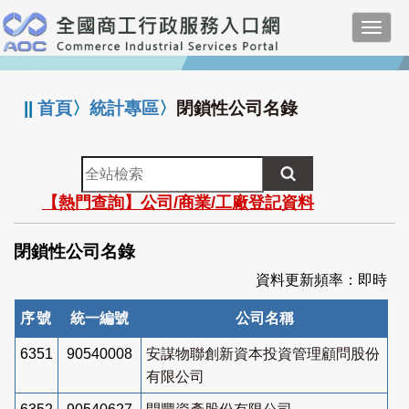
跳
Toggl
到
navig
主
:::
要
內
||
首頁
〉
統計專區
〉
閉鎖性公司名錄
容
全
站
【熱門查詢】公司/商業/工廠登記資料
檢
索
閉鎖性公司名錄
資料更新頻率：即時
序號
統一編號
公司名稱
6351
90540008
安謀物聯創新資本投資管理顧問股份
有限公司