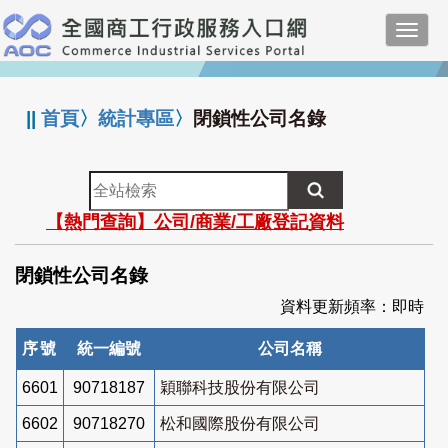
跳
Toggl
到
navig
主
:::
要
內
||
首頁
〉
統計專區
〉
閉鎖性公司名錄
容
全
站
【熱門查詢】公司/商業/工廠登記資料
檢
索
閉鎖性公司名錄
資料更新頻率：即時
序號
統一編號
公司名稱
6601
90718187
穎聯科技股份有限公司
6602
90718270
松和國際股份有限公司