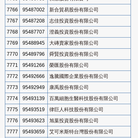
7766
95487002
新合貿易股份有限公司
7767
95487208
志佳投資股份有限公司
7768
95487707
澄義投資股份有限公司
7769
95488945
大磚賣家股份有限公司
7770
95489796
舜賢投資股份有限公司
7771
95491266
榮匯股份有限公司
7772
95492666
逸騰國際企業股份有限公司
7773
95492949
康禹股份有限公司
7774
95493139
百萬細胞生醫科技股份有限公司
7775
95493519
律巨人科技股份有限公司
7776
95493623
旭葉投資股份有限公司
7777
95493659
艾可米斯特台灣股份有限公司