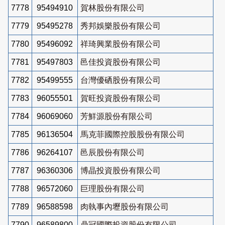
7778
95494910
賀林股份有限公司
7779
95495278
秀邦娛樂股份有限公司
7780
95496092
祥琦興業股份有限公司
7781
95497803
邑佳投資股份有限公司
7782
95499555
台灣優硒股份有限公司
7783
96055501
賀旺投資股份有限公司
7784
96069060
芳鮮源股份有限公司
7785
96136504
馬克菲國際控股股份有限公司
7786
96264107
邑辰股份有限公司
7787
96360306
博晶投資股份有限公司
7788
96572060
巨理股份有限公司
7789
96588598
肉執事內壢股份有限公司
7790
96589800
鼎冠國際投資股份有限公司