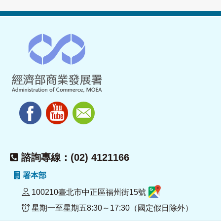
諮詢專線：(02) 4121166
署本部
100210臺北市中正區福州街15號
星期一至星期五8:30～17:30（國定假日除外）