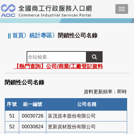
跳
Toggl
到
navig
主
:::
要
內
||
首頁
〉
統計專區
〉
閉鎖性公司名錄
容
全
站
【熱門查詢】公司/商業/工廠登記資料
檢
索
閉鎖性公司名錄
資料更新頻率：即時
序號
統一編號
公司名稱
51
00030726
富茂資本股份有限公司
52
00030824
更新資材股份有限公司