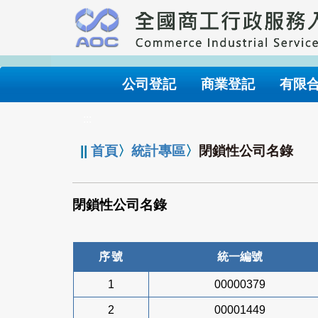
跳
到
主
要
內
公司登記
商業登記
有限
容
:::
||
首頁
〉
統計專區
〉
閉鎖性公司名錄
閉鎖性公司名錄
序號
統一編號
1
00000379
2
00001449