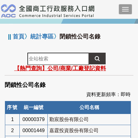
跳
Toggl
到
navig
主
:::
要
內
||
首頁
〉
統計專區
〉
閉鎖性公司名錄
容
全
站
【熱門查詢】公司/商業/工廠登記資料
檢
索
閉鎖性公司名錄
資料更新頻率：即時
序號
統一編號
公司名稱
1
00000379
勤宸股份有限公司
2
00001449
嘉霆投資股份有限公司