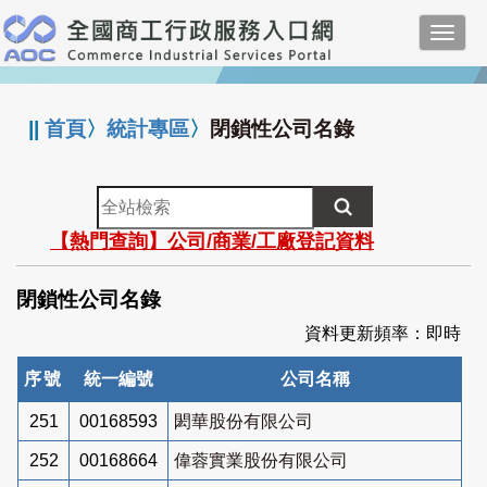
跳
Toggl
到
navig
主
:::
要
內
||
首頁
〉
統計專區
〉
閉鎖性公司名錄
容
全
站
【熱門查詢】公司/商業/工廠登記資料
檢
索
閉鎖性公司名錄
資料更新頻率：即時
序號
統一編號
公司名稱
251
00168593
閎華股份有限公司
252
00168664
偉蓉實業股份有限公司