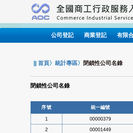
跳
到
主
要
內
公司登記
商業登記
有限
容
:::
||
首頁
〉
統計專區
〉
閉鎖性公司名錄
閉鎖性公司名錄
序號
統一編號
1
00000379
2
00001449