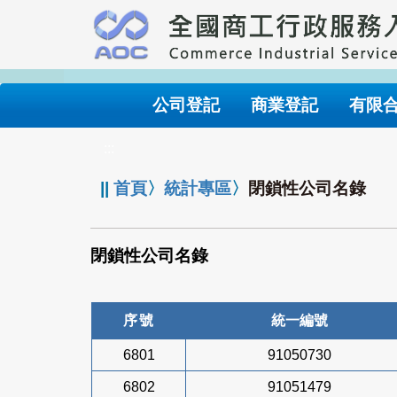
跳
到
主
要
內
公司登記
商業登記
有限
容
:::
||
首頁
〉
統計專區
〉
閉鎖性公司名錄
閉鎖性公司名錄
序號
統一編號
6801
91050730
6802
91051479