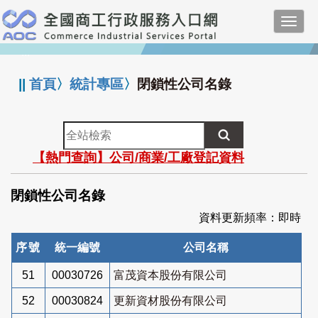
跳
Toggl
到
navig
主
:::
要
內
||
首頁
〉
統計專區
〉
閉鎖性公司名錄
容
全
站
【熱門查詢】公司/商業/工廠登記資料
檢
索
閉鎖性公司名錄
資料更新頻率：即時
序號
統一編號
公司名稱
51
00030726
富茂資本股份有限公司
52
00030824
更新資材股份有限公司