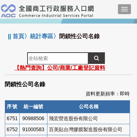
跳
Toggl
到
navig
主
:::
要
內
||
首頁
〉
統計專區
〉
閉鎖性公司名錄
容
全
站
【熱門查詢】公司/商業/工廠登記資料
檢
索
閉鎖性公司名錄
資料更新頻率：即時
序號
統一編號
公司名稱
6751
90988506
飛宏營造股份有限公司
6752
91000583
百美貼台灣膠膜製造股份有限公司