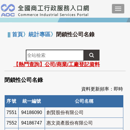
跳
Toggl
到
navig
主
:::
要
內
||
首頁
〉
統計專區
〉
閉鎖性公司名錄
容
全
站
【熱門查詢】公司/商業/工廠登記資料
檢
索
閉鎖性公司名錄
資料更新頻率：即時
序號
統一編號
公司名稱
7551
94186090
創賢股份有限公司
7552
94186747
惠文資產股份有限公司