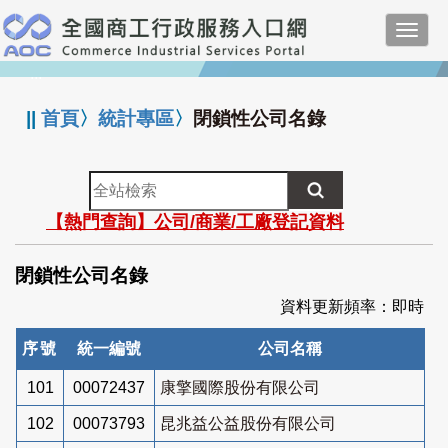
跳
Toggl
到
navig
主
:::
要
內
||
首頁
〉
統計專區
〉
閉鎖性公司名錄
容
全
站
【熱門查詢】公司/商業/工廠登記資料
檢
索
閉鎖性公司名錄
資料更新頻率：即時
序號
統一編號
公司名稱
101
00072437
康擎國際股份有限公司
102
00073793
昆兆益公益股份有限公司