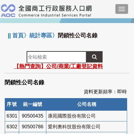
跳
Toggl
到
navig
主
:::
要
內
||
首頁
〉
統計專區
〉
閉鎖性公司名錄
容
全
站
【熱門查詢】公司/商業/工廠登記資料
檢
索
閉鎖性公司名錄
資料更新頻率：即時
序號
統一編號
公司名稱
6301
90500435
康苑國際股份有限公司
6302
90500786
愛利奧科技股份有限公司