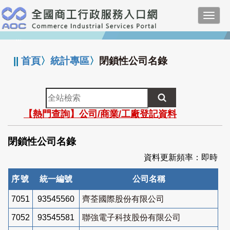
跳
Toggl
到
navig
主
:::
要
內
||
首頁
〉
統計專區
〉
閉鎖性公司名錄
容
全
站
【熱門查詢】公司/商業/工廠登記資料
檢
索
閉鎖性公司名錄
資料更新頻率：即時
序號
統一編號
公司名稱
7051
93545560
齊荃國際股份有限公司
7052
93545581
聯強電子科技股份有限公司