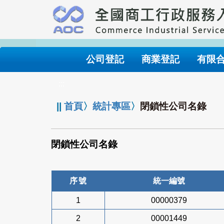
跳
到
主
要
內
公司登記
商業登記
有限
容
:::
||
首頁
〉
統計專區
〉
閉鎖性公司名錄
閉鎖性公司名錄
序號
統一編號
1
00000379
2
00001449