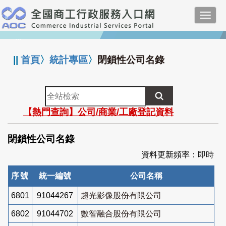
跳
Toggl
到
navig
主
:::
要
內
||
首頁
〉
統計專區
〉
閉鎖性公司名錄
容
全
站
【熱門查詢】公司/商業/工廠登記資料
檢
索
閉鎖性公司名錄
資料更新頻率：即時
序號
統一編號
公司名稱
6801
91044267
趨光影像股份有限公司
6802
91044702
數智融合股份有限公司