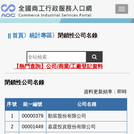
跳
Toggl
到
navig
主
:::
要
內
||
首頁
〉
統計專區
〉
閉鎖性公司名錄
容
全
站
【熱門查詢】公司/商業/工廠登記資料
檢
索
閉鎖性公司名錄
資料更新頻率：即時
序號
統一編號
公司名稱
1
00000379
勤宸股份有限公司
2
00001449
嘉霆投資股份有限公司