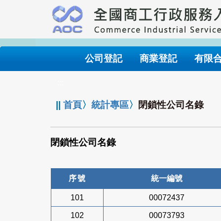
跳
到
主
要
內
公司登記
商業登記
有限
容
:::
||
首頁
〉
統計專區
〉
閉鎖性公司名錄
閉鎖性公司名錄
序號
統一編號
101
00072437
102
00073793