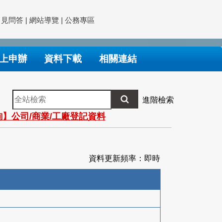
常見問答
|
網站導覽
|
公務專區
上申辦
資料下載
相關連結
全
進階檢索
站
】公司/商業/工廠登記資料
檢
索
資料更新頻率：即時