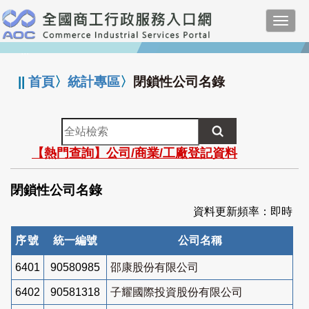
跳
Toggl
到
navig
主
:::
要
內
||
首頁
〉
統計專區
〉
閉鎖性公司名錄
容
全
站
【熱門查詢】公司/商業/工廠登記資料
檢
索
閉鎖性公司名錄
資料更新頻率：即時
序號
統一編號
公司名稱
6401
90580985
邵康股份有限公司
6402
90581318
子耀國際投資股份有限公司