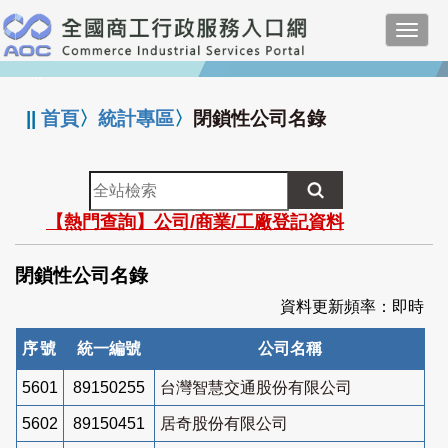
跳
Toggl
到
navig
主
:::
要
內
||
首頁
〉
統計專區
〉
閉鎖性公司名錄
容
全
站
【熱門查詢】公司/商業/工廠登記資料
檢
索
閉鎖性公司名錄
資料更新頻率：即時
序號
統一編號
公司名稱
5601
89150255
台灣智慧交通股份有限公司
5602
89150451
居奇股份有限公司