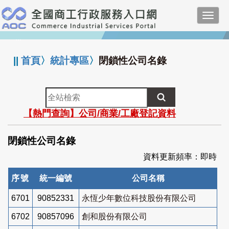
跳
Toggl
到
navig
主
:::
要
內
||
首頁
〉
統計專區
〉
閉鎖性公司名錄
容
全
站
【熱門查詢】公司/商業/工廠登記資料
檢
索
閉鎖性公司名錄
資料更新頻率：即時
序號
統一編號
公司名稱
6701
90852331
永恆少年數位科技股份有限公司
6702
90857096
創和股份有限公司