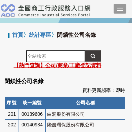
跳
Toggl
到
navig
主
:::
要
內
||
首頁
〉
統計專區
〉
閉鎖性公司名錄
容
全
站
【熱門查詢】公司/商業/工廠登記資料
檢
索
閉鎖性公司名錄
資料更新頻率：即時
序號
統一編號
公司名稱
201
00139606
白洞股份有限公司
202
00140934
隆鑫環保股份有限公司